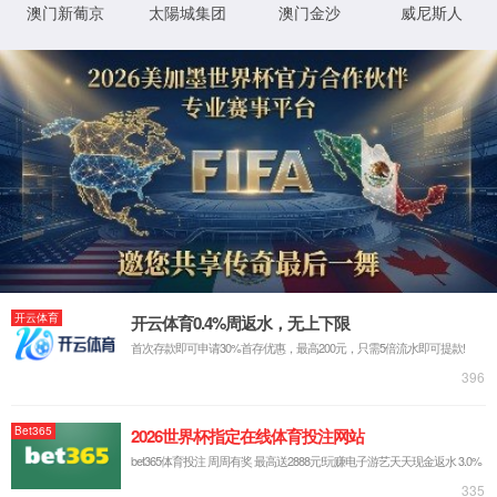
诗歌比赛|秋野
来源：树达通讯社
日期：2025-