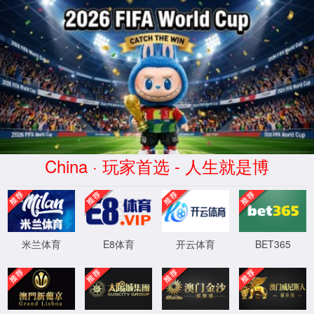
世界杯票务官网|2026 World Cup
网站首页
学院概况
学院机构
教学
>
树达光影
>
正文